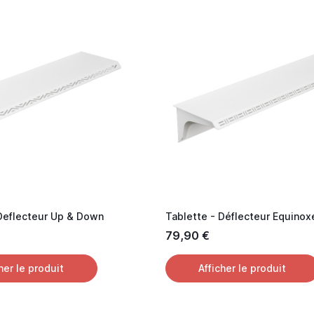
 Deflecteur Up & Down
Tablette - Déflecteur Equinox
79,90 €
her le produit
Afficher le produit