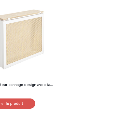
Cache radiateur cannage design avec tablette chêne
her le produit