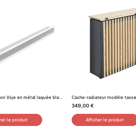
Grille aération Voje en métal laquée blanc 60 cm
Cache-radiateur modèle tass
349,00 €
her le produit
Afficher le produit