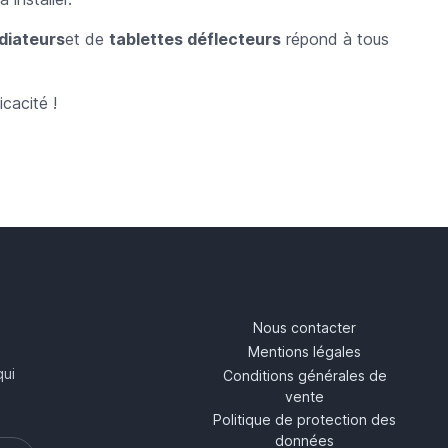
diateurs
et de
tablettes déflecteurs
répond à tous
cacité !
Nous contacter
Mentions légales
qui
Conditions générales de
vente
Politique de protection des
données